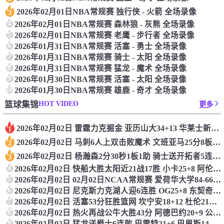
2026年02月01日NBA常规赛 独行侠 - 火箭 全场录像
3
4
2026年02月01日NBA常规赛 森林狼 - 灰熊 全场录像
5
2026年02月01日NBA常规赛 老鹰 - 步行者 全场录像
6
2026年01月31日NBA常规赛 活塞 - 勇士 全场录像
7
2026年01月31日NBA常规赛 骑士 - 太阳 全场录像
8
2026年01月31日NBA常规赛 猛龙 - 魔术 全场录像
9
2026年01月30日NBA常规赛 活塞 - 太阳 全场录像
10
2026年01月30日NBA常规赛 雄鹿 - 奇才 全场录像
HOT VIDEO
篮球集锦
更多
2026年02月02日 雷霆力克掘金 亚历山大34+13 华莱士新高7记三分 穆雷16中4
1
2026年02月02日 马刺6人上双击败魔术 文班亚马25分8板4断5帽 班凯罗19+10
2
2026年02月02日 杨瀚森2分30秒1板1助 骑士送开拓者5连败 阿伦生涯新高40+17
3
4
2026年02月02日 快船大胜太阳近21战17胜 小卡25+8 阿伦23+8 哈登&布克缺阵
5
2026年02月02日 02月02日NCAA常规赛 爱荷华大学84-66俄勒冈大学 全场集锦
6
2026年02月02日 尼克斯力克湖人迎6连胜 OG25+8 东契奇30+15+8 詹姆斯22+5+6
7
2026年02月02日 活塞53分狂胜篮网 坎宁安18+12 杜伦21+10
8
2026年02月02日 热火再战公牛大胜43分 阿德巴约20+9 公牛三分球41中6
9
2026年02月02日 猛龙送爵士6连败 巴雷特21+6 巴恩斯14+9+4帽 马尔卡宁27+11