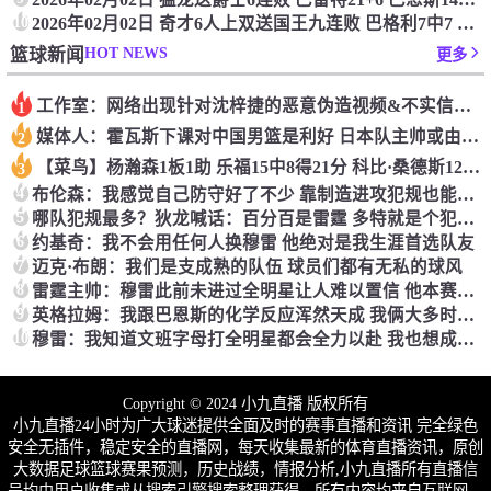
10
2026年02月02日 奇才6人上双送国王九连败 巴格利7中7 拉文35+6 德罗赞32分
HOT NEWS
篮球新闻
更多
工作室：网络出现针对沈梓捷的恶意伪造视频&不实信息 将依法追究
1
媒体人：霍瓦斯下课对中国男篮是利好 日本队主帅或由盖恩斯暂代
2
【菜鸟】杨瀚森1板1助 乐福15中8得21分 科比·桑德斯12分2板4助
3
4
布伦森：我感觉自己防守好了不少 靠制造进攻犯规也能算个护筐者
5
哪队犯规最多？狄龙喊话：百分百是雷霆 多特就是个犯规大王！
6
约基奇：我不会用任何人换穆雷 他绝对是我生涯首选队友
7
迈克·布朗：我们是支成熟的队伍 球员们都有无私的球风
8
雷霆主帅：穆雷此前未进过全明星让人难以置信 他本赛季实至名归
9
英格拉姆：我跟巴恩斯的化学反应浑然天成 我俩大多时候无需多言
10
穆雷：我知道文班字母打全明星都会全力以赴 我也想成为其中之一
Copyright © 2024 小九直播 版权所有
小九直播24小时为广大球迷提供全面及时的赛事直播和资讯 完全绿色
安全无插件，稳定安全的直播网，每天收集最新的体育直播资讯，原创
大数据足球篮球赛果预测，历史战绩，情报分析,小九直播所有直播信