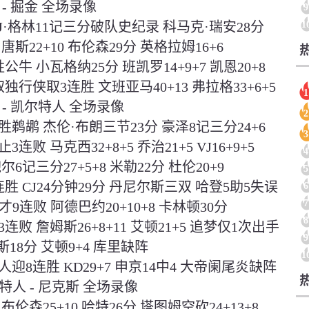
 - 掘金 全场录像
9
1
 AJ·格林11记三分破队史纪录 科马克·瑞安28分
唐斯22+10 布伦森29分 英格拉姆16+6
公牛 小瓦格纳25分 班凯罗14+9+7 凯恩20+8
取独行侠取3连胜 文班亚马40+13 弗拉格33+6+5
1
鹕 - 凯尔特人 全场录像
2
大胜鹈鹕 杰伦·布朗三节23分 豪泽8记三分24+6
3
3连败 马克西32+8+5 乔治21+5 VJ16+9+5
4
尔6记三分27+5+8 米勒22分 杜伦20+9
5
连胜 CJ24分钟29分 丹尼尔斯三双 哈登5助5失误
6
7
奇才9连败 阿德巴约20+10+8 卡林顿30分
8
3连败 詹姆斯26+8+11 艾顿21+5 追梦仅1次出手
9
18分 艾顿9+4 库里缺阵
1
6人迎8连胜 KD29+7 申京14中4 大帝阑尾炎缺阵
尔特人 - 尼克斯 全场录像
布伦森25+10 哈特26分 塔图姆空砍24+13+8