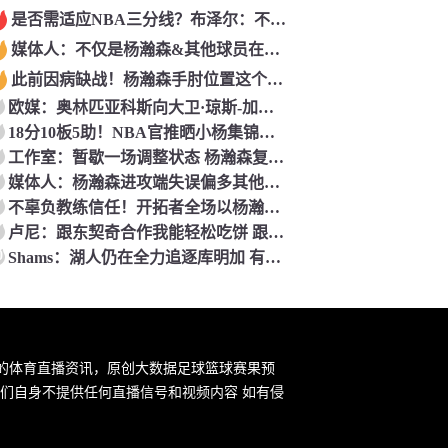
是否需适应NBA三分线？布泽尔：不需要 我在杜克投出了40%命中率
媒体人：不仅是杨瀚森&其他球员在国家队也不如联赛自如 赵睿除外
此前因病缺战！杨瀚森手肘位置这个湿疹痕迹还是很明显的
欧媒：奥林匹亚科斯向大卫·琼斯-加西亚开出2年300万美元合同
18分10板5助！NBA官推晒小杨集锦：杨瀚森今夜闪耀全场
工作室：暂歇一场调整状态 杨瀚森复出即突破 不断刷新赛场上限
媒体人：杨瀚森进攻端失误偏多其他没问题 单手隔扣无疑今晚最佳
不辜负教练信任！开拓者全场以杨瀚森为进攻核心 频频高位发牌
卢尼：跟东契奇合作我能轻松吃饼 跟库里合作的经验能帮到东契奇
0
Shams：湖人仍在全力追逐库明加 有意将其视作潜在首发锋线人选
新的体育直播资讯，原创大数据足球篮球赛果预
们自身不提供任何直播信号和视频内容 如有侵