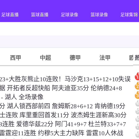
足球直播
篮球直播
足球录像
篮球录像
足球集锦
西甲
中超
德甲
法甲
欧
1
人23+大胜灰熊止10连败！马沙克13+15+12+10失误
2
数据 开拓者反超快船 阿夫迪亚35分 伦纳德24+8
3
 - 湖人 全场录像
4
3分 湖人锁西部前四 詹姆斯28+6+12 肯纳德19分
5
+送勇士连败 库里重回首发11分 波杰姆生涯新高30分
6
连胜 爱德华兹22分 阿门41+9+7 杜兰特33+7+7
7
胜雷霆迎11连胜 约穆5大主力缺阵 雷霆10人休战
8