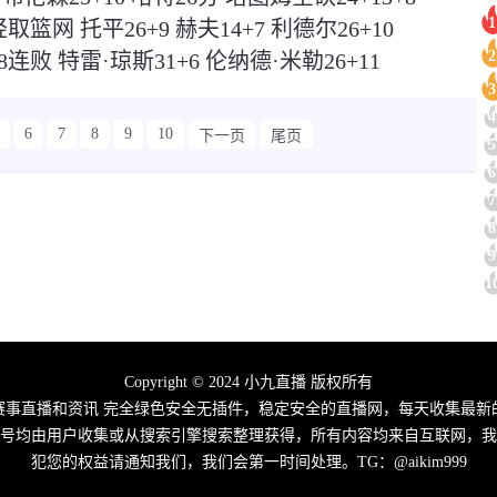
1
取篮网 托平26+9 赫夫14+7 利德尔26+10
2
连败 特雷·琼斯31+6 伦纳德·米勒26+11
3
4
6
7
8
9
10
下一页
尾页
5
6
7
8
9
1
Copyright © 2024 小九直播 版权所有
赛事直播和资讯 完全绿色安全无插件，稳定安全的直播网，每天收集最
信号均由用户收集或从搜索引擎搜索整理获得，所有内容均来自互联网，我
犯您的权益请通知我们，我们会第一时间处理。TG：@aikim999