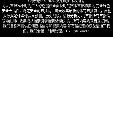
Copyright © 2024 小九直播 版权所有
小九直播24小时为广大球迷提供全面及时的赛事直播和资讯 完全绿色
安全无插件，稳定安全的直播网，每天收集最新的体育直播资讯，原创
大数据足球篮球赛果预测，历史战绩，情报分析,小九直播所有直播信
号均由用户收集或从搜索引擎搜索整理获得，所有内容均来自互联网，
我们自身不提供任何直播信号和视频内容 如有侵犯您的权益请通知我
们，我们会第一时间处理。TG：@aikim999