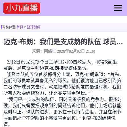
首页
>
当前位置:
首页
篮球新闻
足球直播
篮球直播
迈克·布朗：我们是支成熟的队伍 球员们都有无私的球风
足球录像
来源：网络
2026年02月02日 21:30
篮球录像
2月2日讯 尼克斯今日主场112-100击败湖人，取得6连胜。
足球集锦
赛后，尼克斯主帅迈克·布朗接受媒体采访。
篮球集锦
谈及本队的五位首发都得分上双，迈克·布朗说道：“首先，
足球新闻
我们的球员本就具备无私的球风。他们很清楚自己吸引到第
二名防守球员夹击时，就是把球传给队友的最佳时机。我们
篮球新闻
所有人都要继续努力，让比赛变得更轻松。”
“我们是一支成熟的队伍，同时具备极强的竞争力。很多时
候，我们只需要把观察到的问题告诉他们，他们上场后就能
及时纠正。球队的进步，更多在于保持专注度，并且在细节
层面把那些不起眼的小事做得更到位。”迈克·布朗继续说
道。