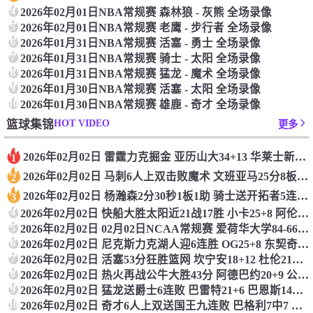
4
2026年02月01日NBA常规赛 森林狼 - 灰熊 全场录像
5
2026年02月01日NBA常规赛 老鹰 - 步行者 全场录像
6
2026年01月31日NBA常规赛 活塞 - 勇士 全场录像
7
2026年01月31日NBA常规赛 骑士 - 太阳 全场录像
8
2026年01月31日NBA常规赛 猛龙 - 魔术 全场录像
9
2026年01月30日NBA常规赛 活塞 - 太阳 全场录像
10
2026年01月30日NBA常规赛 雄鹿 - 奇才 全场录像
HOT VIDEO
篮球集锦
更多
2026年02月02日 雷霆力克掘金 亚历山大34+13 华莱士新高7记三分 穆雷16中4
1
2026年02月02日 马刺6人上双击败魔术 文班亚马25分8板4断5帽 班凯罗19+10
2
2026年02月02日 杨瀚森2分30秒1板1助 骑士送开拓者5连败 阿伦生涯新高40+17
3
4
2026年02月02日 快船大胜太阳近21战17胜 小卡25+8 阿伦23+8 哈登&布克缺阵
5
2026年02月02日 02月02日NCAA常规赛 爱荷华大学84-66俄勒冈大学 全场集锦
6
2026年02月02日 尼克斯力克湖人迎6连胜 OG25+8 东契奇30+15+8 詹姆斯22+5+6
7
2026年02月02日 活塞53分狂胜篮网 坎宁安18+12 杜伦21+10
8
2026年02月02日 热火再战公牛大胜43分 阿德巴约20+9 公牛三分球41中6
9
2026年02月02日 猛龙送爵士6连败 巴雷特21+6 巴恩斯14+9+4帽 马尔卡宁27+11
10
2026年02月02日 奇才6人上双送国王九连败 巴格利7中7 拉文35+6 德罗赞32分