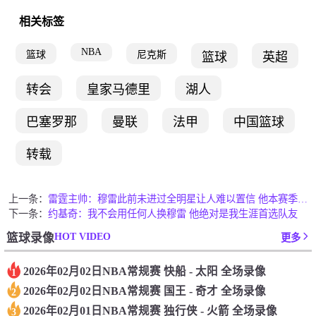
相关标签
NBA
篮球
尼克斯
篮球
英超
转会
皇家马德里
湖人
巴塞罗那
曼联
法甲
中国篮球
转载
上一条：
雷霆主帅：穆雷此前未进过全明星让人难以置信 他本赛季实至名归
下一条：
约基奇：我不会用任何人换穆雷 他绝对是我生涯首选队友
HOT VIDEO
篮球录像
更多
2026年02月02日NBA常规赛 快船 - 太阳 全场录像
1
2026年02月02日NBA常规赛 国王 - 奇才 全场录像
2
2026年02月01日NBA常规赛 独行侠 - 火箭 全场录像
3