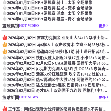
7
2026年01月31日NBA常规赛 骑士 - 太阳 全场录像
8
2026年01月31日NBA常规赛 猛龙 - 魔术 全场录像
9
2026年01月30日NBA常规赛 活塞 - 太阳 全场录像
10
2026年01月30日NBA常规赛 雄鹿 - 奇才 全场录像
HOT VIDEO
篮球集锦
更多
2026年02月02日 雷霆力克掘金 亚历山大34+13 华莱士新高7记三分 穆雷16中4
1
2026年02月02日 马刺6人上双击败魔术 文班亚马25分8板4断5帽 班凯罗19+10
2
2026年02月02日 杨瀚森2分30秒1板1助 骑士送开拓者5连败 阿伦生涯新高40+17
3
4
2026年02月02日 快船大胜太阳近21战17胜 小卡25+8 阿伦23+8 哈登&布克缺阵
5
2026年02月02日 02月02日NCAA常规赛 爱荷华大学84-66俄勒冈大学 全场集锦
6
2026年02月02日 尼克斯力克湖人迎6连胜 OG25+8 东契奇30+15+8 詹姆斯22+5+6
7
2026年02月02日 活塞53分狂胜篮网 坎宁安18+12 杜伦21+10
8
2026年02月02日 热火再战公牛大胜43分 阿德巴约20+9 公牛三分球41中6
9
2026年02月02日 猛龙送爵士6连败 巴雷特21+6 巴恩斯14+9+4帽 马尔卡宁27+11
10
2026年02月02日 奇才6人上双送国王九连败 巴格利7中7 拉文35+6 德罗赞32分
HOT NEWS
篮球新闻
更多
工作室：网络出现针对沈梓捷的恶意伪造视频&不实信息 将依法追究
1