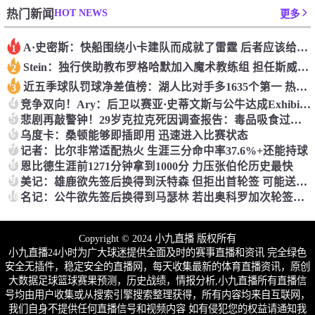
HOT NEWS
热门新闻
更多
A·史密斯：快船围绕小卡建队而成就了雷霆 后者应该给小卡枚戒指
1
Stein：独行侠助教布罗格哈默加入魔术教练组 担任斯威尼助教
2
近五季球队罚球净差值榜：湖人比对手多1635个第一 热火697第二
3
4
竞争双向！Ary：后卫以赛亚·史蒂文斯与公牛达成Exhibit‑10合同
5
悲剧再敲警钟！29岁克拉克死因调查报告：毒品吸食过量致死
6
乌度卡：桑顿能够即插即用 迅速进入比赛状态
7
记者：比尔非常适配热火 生涯三分命中率37.6%+还能持球
8
恩比德生涯前1271分钟拿到1000分 力压张伯伦历史最快
9
美记：雄鹿欲先签后换得到沃特森 但拒出首轮签 可能送出哈克斯
10
名记：公牛欲先签后换得到马瑟林 若出奥科罗加次轮签或促成交易
Copyright © 2024 小九直播 版权所有
小九直播24小时为广大球迷提供全面及时的赛事直播和资讯 完全绿色
安全无插件，稳定安全的直播网，每天收集最新的体育直播资讯，原创
大数据足球篮球赛果预测，历史战绩，情报分析,小九直播所有直播信
号均由用户收集或从搜索引擎搜索整理获得，所有内容均来自互联网，
我们自身不提供任何直播信号和视频内容 如有侵犯您的权益请通知我