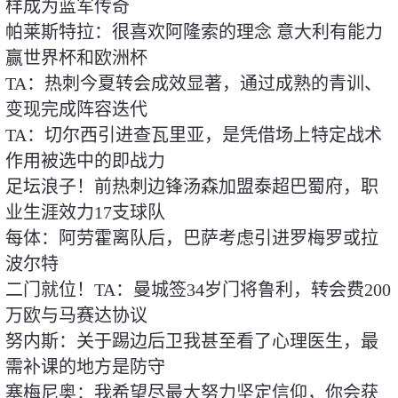
样成为蓝军传奇
帕莱斯特拉：很喜欢阿隆索的理念 意大利有能力
赢世界杯和欧洲杯
TA：热刺今夏转会成效显著，通过成熟的青训、
变现完成阵容迭代
TA：切尔西引进查瓦里亚，是凭借场上特定战术
作用被选中的即战力
足坛浪子！前热刺边锋汤森加盟泰超巴蜀府，职
业生涯效力17支球队
每体：阿劳霍离队后，巴萨考虑引进罗梅罗或拉
波尔特
二门就位！TA：曼城签34岁门将鲁利，转会费200
万欧与马赛达协议
努内斯：关于踢边后卫我甚至看了心理医生，最
需补课的地方是防守
塞梅尼奥：我希望尽最大努力坚定信仰，你会获