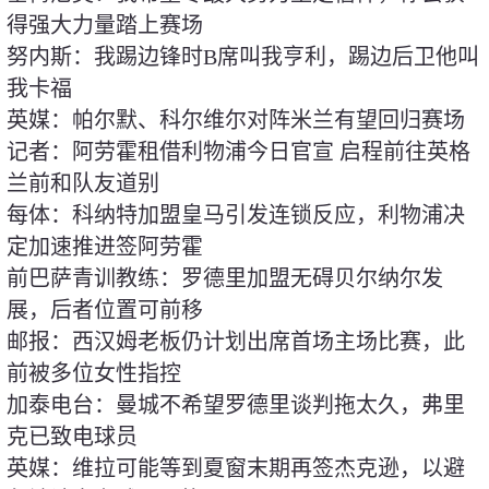
得强大力量踏上赛场
努内斯：我踢边锋时B席叫我亨利，踢边后卫他叫
我卡福
英媒：帕尔默、科尔维尔对阵米兰有望回归赛场
记者：阿劳霍租借利物浦今日官宣 启程前往英格
兰前和队友道别
每体：科纳特加盟皇马引发连锁反应，利物浦决
定加速推进签阿劳霍
前巴萨青训教练：罗德里加盟无碍贝尔纳尔发
展，后者位置可前移
邮报：西汉姆老板仍计划出席首场主场比赛，此
前被多位女性指控
加泰电台：曼城不希望罗德里谈判拖太久，弗里
克已致电球员
英媒：维拉可能等到夏窗末期再签杰克逊，以避