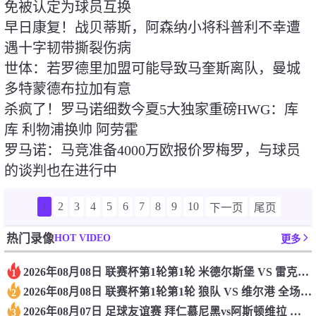
免被认定为球员互换
早日康复！战贝蒂斯，阿森纳小将科普利不幸遭
遇十字韧带撕裂伤病
世体：若罗德里加盟可能导致马奎斯离队，曼城
多特蒙德布拉加有意
杀疯了！罗马诺细数今夏5大独家重磅HWG：库
库 利物浦换帅 阿劳霍
罗马诺：马竞准备4000万欧报价罗梅罗，与球员
的谈判也在进行中
1
2
3
4
5
6
7
8
9
10
下一页
尾页
HOT VIDEO
热门录像
更多
2026年08月08日 联赛杯第1轮第1轮 米德尔斯堡 VS 雷克瑟姆 全场录像
1
2026年08月08日 联赛杯第1轮第1轮 狼队 VS 维尔港 全场录像
2
2026年08月07日 足球友谊赛 拜仁慕尼黑vs阿斯顿维拉 全场录像
3