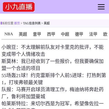
首页
当前位置:
首页
> TAG信息列表 > 英超
足球直播
篮球直播
NBA
英超
意甲
西甲
中超
德甲
法甲
欧
足球录像
小豌豆：不太理解前队友对卡里克的批评，不能
篮球录像
变成带个人情绪攻击
足球集锦
斯莫林：我已经收到了一些报价，但我要确保加
篮球集锦
盟一个合适的项目
足球新闻
55场轰21球！约克雷斯排个人前5进球：打热刺第
篮球新闻
1，打埃弗顿最关键
队报：马赛开启球员清理工作，梅迪纳将奔赴药
厂，鲁利将加盟曼城
帕莱斯特拉：来切尔西是为冠军，希望像佐拉一