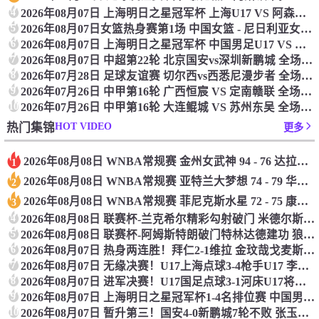
4
2026年08月07日 上海明日之星冠军杯 上海U17 VS 阿森纳U17 全场录像
5
2026年08月07日女篮热身赛第1场 中国女篮 - 尼日利亚女篮 全场录像
6
2026年08月07日 上海明日之星冠军杯 中国男足U17 VS 河床U17 全场录像
7
2026年08月07日 中超第22轮 北京国安vs深圳新鹏城 全场录像
8
2026年07月28日 足球友谊赛 切尔西vs西悉尼漫步者 全场录像
9
2026年07月26日 中甲第16轮 广西恒宸 VS 定南赣联 全场录像
10
2026年07月26日 中甲第16轮 大连鲲城 VS 苏州东吴 全场录像
HOT VIDEO
热门集锦
更多
2026年08月08日 WNBA常规赛 金州女武神 94 - 76 达拉斯飞翼 全场集锦
1
2026年08月08日 WNBA常规赛 亚特兰大梦想 74 - 79 华盛顿神秘人 全场集锦
2
2026年08月08日 WNBA常规赛 菲尼克斯水星 72 - 75 康涅狄格太阳 全场集锦
3
4
2026年08月08日 联赛杯-兰克希尔精彩勾射破门 米德尔斯堡1-0雷克瑟姆
5
2026年08月08日 联赛杯-阿姆斯特朗破门特林达德建功 狼队3-0维尔港
6
2026年08月07日 热身两连胜！拜仁2-1维拉 金玟哉戈麦斯破门迪亚斯替补建功
7
2026年08月07日 无缘决赛！U17上海点球3-4枪手U17 李秋甫、李文博失点王启戎扑点
8
2026年08月07日 进军决赛！U17国足点球3-1河床U17将战阿森纳 江宇涵替补两扑点
9
2026年08月07日 上海明日之星冠军杯1-4名排位赛 中国男足U17vs河床U17 片段
10
2026年08月07日 暂升第三！国安4-0新鹏城7轮不败 张玉宁传射达万双响法比奥破门