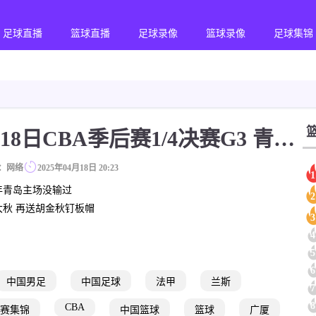
足球直播
篮球直播
足球录像
篮球录像
足球集锦
2025年04月18日 04月18日CBA季后赛1/4决赛G3 青岛 - 广厦 精彩镜头
：网络
2025年04月18日 20:23
1
5年青岛主场没输过
2
大秋 再送胡金秋钉板帽
3
4
5
6
中国男足
中国足球
法甲
兰斯
7
8
CBA
赛集锦
中国篮球
篮球
广厦