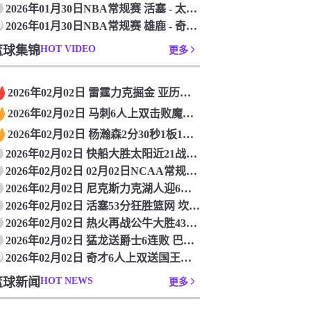
2026年01月30日NBA常规赛 活塞 - 太阳 全场录像
0
2026年01月30日NBA常规赛 雄鹿 - 奇才 全场录像
篮球集锦
HOT VIDEO
更多
2026年02月02日 雷霆力克掘金 亚历山大34+13 华莱士新高7记三分 穆雷16中4
2026年02月02日 马刺6人上双击败魔术 文班亚马25分8板4断5帽 班凯罗19+10
2026年02月02日 杨瀚森2分30秒1板1助 骑士送开拓者5连败 阿伦生涯新高40+17
2026年02月02日 快船大胜太阳近21战17胜 小卡25+8 阿伦23+8 哈登&布克缺阵
2026年02月02日 02月02日NCAA常规赛 爱荷华大学84-66俄勒冈大学 全场集锦
2026年02月02日 尼克斯力克湖人迎6连胜 OG25+8 东契奇30+15+8 詹姆斯22+5+6
2026年02月02日 活塞53分狂胜篮网 坎宁安18+12 杜伦21+10
2026年02月02日 热火再战公牛大胜43分 阿德巴约20+9 公牛三分球41中6
2026年02月02日 猛龙送爵士6连败 巴雷特21+6 巴恩斯14+9+4帽 马尔卡宁27+11
0
2026年02月02日 奇才6人上双送国王九连败 巴格利7中7 拉文35+6 德罗赞32分
篮球新闻
HOT NEWS
更多