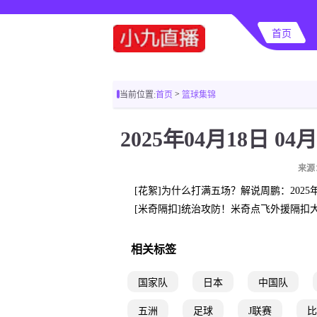
首页
>
当前位置:
首页
篮球集锦
来源
[花絮]为什么打满五场？解说周鹏：202
[米奇隔扣]统治攻防！米奇点飞外援隔扣
相关标签
国家队
日本
中国队
五洲
足球
J联赛
比