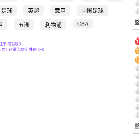
9
足球
英超
意甲
中国足球
1
CBA
甲
五洲
利物浦
1
疆-辽宁 精彩镜头
四强！赵继伟22分 付豪13+8
2
3
4
5
6
7
8
9
1