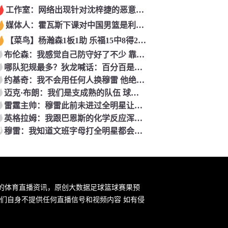
工作室：网络出现针对沈梓捷的恶意伪造视频&不实信息 将依法追究
媒体人：霍瓦斯下课对中国男篮是利好 日本队主帅或由盖恩斯暂代
【菜鸟】杨瀚森1板1助 乐福15中8得21分 科比·桑德斯12分2板4助
布伦森：我感觉自己防守好了不少 靠制造进攻犯规也能算个护筐者
哪队犯规最多？狄龙喊话：百分百是雷霆 多特就是个犯规大王！
约基奇：我不会用任何人换穆雷 他绝对是我生涯首选队友
迈克·布朗：我们是支成熟的队伍 球员们都有无私的球风
雷霆主帅：穆雷此前未进过全明星让人难以置信 他本赛季实至名归
英格拉姆：我跟巴恩斯的化学反应浑然天成 我俩大多时候无需多言
0
穆雷：我知道文班字母打全明星都会全力以赴 我也想成为其中之一
新的体育直播资讯，原创大数据足球篮球赛果预
们自身不提供任何直播信号和视频内容 如有侵