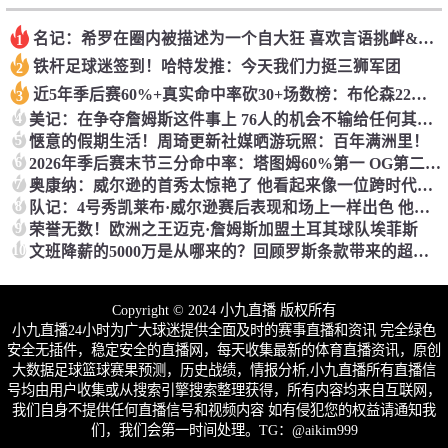
名记：希罗在圈内被描述为一个自大狂 喜欢言语挑衅&装硬汉
1
铁杆足球迷签到！哈特发推：今天我们力挺三狮军团
2
近5年季后赛60%+真实命中率砍30+场数榜：布伦森22场第一 SGA第二
3
4
美记：在争夺詹姆斯这件事上 76人的机会不输给任何其他球队
5
惬意的假期生活！周琦更新社媒晒游玩照：百年满洲里！
6
2026年季后赛末节三分命中率：塔图姆60%第一 OG第二 班凯罗第三
7
奥康纳：威尔逊的首秀太惊艳了 他看起来像一位跨时代的天才球员
8
队记：4号秀凯莱布·威尔逊赛后表现和场上一样出色 他坦诚直率
9
荣誉无数！欧洲之王迈克·詹姆斯加盟土耳其球队埃菲斯
10
文班降薪的5000万是从哪来的？回顾罗斯条款带来的超级顶薪福利
Copyright © 2024 小九直播 版权所有
小九直播24小时为广大球迷提供全面及时的赛事直播和资讯 完全绿色
安全无插件，稳定安全的直播网，每天收集最新的体育直播资讯，原创
大数据足球篮球赛果预测，历史战绩，情报分析,小九直播所有直播信
号均由用户收集或从搜索引擎搜索整理获得，所有内容均来自互联网，
我们自身不提供任何直播信号和视频内容 如有侵犯您的权益请通知我
们，我们会第一时间处理。TG：@aikim999