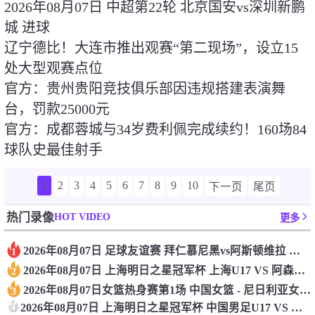
2026年08月07日 中超第22轮 北京国安vs深圳新鹏
城 进球
辽宁德比！大连市推出观赛“第二现场”，设立15
处大型观赛点位
官方：贵州贵阳竞技俱乐部因违规搭建表演舞
台，罚款25000元
官方：成都蓉城与34岁费利佩完成续约！160场84
球队史最佳射手
1
2
3
4
5
6
7
8
9
10
下一页
尾页
HOT VIDEO
热门录像
更多
2026年08月07日 足球友谊赛 拜仁慕尼黑vs阿斯顿维拉 全场录像
1
2026年08月07日 上海明日之星冠军杯 上海U17 VS 阿森纳U17 全场录像
2
2026年08月07日女篮热身赛第1场 中国女篮 - 尼日利亚女篮 全场录像
3
4
2026年08月07日 上海明日之星冠军杯 中国男足U17 VS 河床U17 全场录像