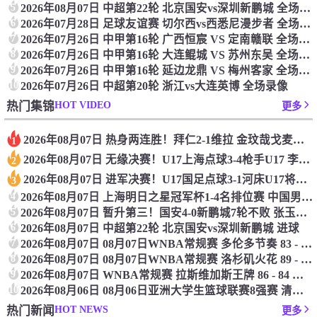
5
2026年08月07日 中超第22轮 北京国安vs深圳新鹏城 全场录像
6
2026年07月28日 足球友谊赛 切尔西vs西悉尼漫步者 全场录像
7
2026年07月26日 中甲第16轮 广西恒宸 VS 定南赣联 全场录像
8
2026年07月26日 中甲第16轮 大连鲲城 VS 苏州东吴 全场录像
9
2026年07月26日 中甲第16轮 延边龙鼎 VS 梅州客家 全场录像
10
2026年07月26日 中超第20轮 浙江vs大连英博 全场录像
HOT VIDEO
热门集锦
更多
2026年08月07日 热身两连胜！拜仁2-1维拉 金玟哉戈麦斯破门迪亚斯替补建功
1
2026年08月07日 无缘决赛！U17上海点球3-4枪手U17 李秋甫、李文博失点王启戎扑点
2
2026年08月07日 进军决赛！U17国足点球3-1河床U17将战阿森纳 江宇涵替补两扑点
3
4
2026年08月07日 上海明日之星冠军杯1-4名排位赛 中国男足U17vs河床U17 片段
5
2026年08月07日 暂升第三！国安4-0新鹏城7轮不败 张玉宁传射达万双响法比奥破门
6
2026年08月07日 中超第22轮 北京国安vs深圳新鹏城 进球
7
2026年08月07日 08月07日WNBA常规赛 多伦多节奏 83 - 97 波特兰火焰 集锦
8
2026年08月07日 08月07日WNBA常规赛 洛杉矶火花 89 - 82 明尼苏达山猫 全场集锦
9
2026年08月07日 WNBA常规赛 拉斯维加斯王牌 86 - 84 印第安纳狂热 全场集锦
10
2026年08月06日 08月06日亚洲大学生篮球联赛8强赛 清华大学 85 - 81 菲律宾大学 集锦
HOT NEWS
热门新闻
更多