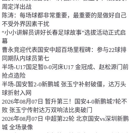
周定洋出战
陈涛：每场球都非常重要，最重要的是做好自己
不受外界因素干扰
“小小讲解员讲好长春足球故事”选拔活动正式启
幕
曹永竞迎代表国安中超百场里程碑：参与22球排
同期队内球员第七
半场-U17国足暂0-0河床U17 金冠成、赵松源门前
抢点造险
半场-国安暂2-0新鹏城 张玉宁补射破僵，达万头
球折射入网
2026年08月07日 暂升第三！国安4-0新鹏城7轮不
败 张玉宁传射达万双响法比奥破门
2026年08月07日 中超第22轮 北京国安vs深圳新鹏
城 全场录像