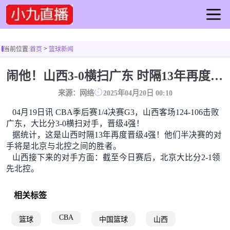
首页
>
当前位置:
首页
篮球新闻
足球直播
篮球直播
闹他！山西3-0横扫广东 时隔13年再度晋级CBA季后赛4强！
足球录像
来源：网络
2025年04月20日 00:10
篮球录像
04月19日讯 CBA季后赛1/4决赛G3，山西客场124-106击败
足球集锦
广东，大比分3-0横扫对手，晋级4强！
篮球集锦
据统计，这是山西时隔13年再度晋级4强！他们半决赛的对
足球新闻
手将是北京与北控之间的胜者。
山西接下来的对手方面：截至今日赛后，北京大比分2-1领
篮球新闻
先北控。
相关标签
CBA
篮球
中国篮球
山西