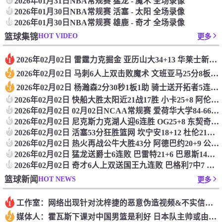
2026年01月31日NBA常规赛 猛龙 - 魔术 全场录像
9
2026年01月30日NBA常规赛 活塞 - 太阳 全场录像
10
2026年01月30日NBA常规赛 雄鹿 - 奇才 全场录像
HOT VIDEO
篮球集锦
更多
2026年02月02日 雷霆力克掘金 亚历山大34+13 华莱士新高7记三分 穆雷16中4
1
2026年02月02日 马刺6人上双击败魔术 文班亚马25分8板4断5帽 班凯罗19+10
2
2026年02月02日 杨瀚森2分30秒1板1助 骑士送开拓者5连败 阿伦生涯新高40+17
3
4
2026年02月02日 快船大胜太阳近21战17胜 小卡25+8 阿伦23+8 哈登&布克缺阵
5
2026年02月02日 02月02日NCAA常规赛 爱荷华大学84-66俄勒冈大学 全场集锦
6
2026年02月02日 尼克斯力克湖人迎6连胜 OG25+8 东契奇30+15+8 詹姆斯22+5+6
7
2026年02月02日 活塞53分狂胜篮网 坎宁安18+12 杜伦21+10
8
2026年02月02日 热火再战公牛大胜43分 阿德巴约20+9 公牛三分球41中6
9
2026年02月02日 猛龙送爵士6连败 巴雷特21+6 巴恩斯14+9+4帽 马尔卡宁27+11
10
2026年02月02日 奇才6人上双送国王九连败 巴格利7中7 拉文35+6 德罗赞32分
HOT NEWS
篮球新闻
更多
工作室：网络出现针对沈梓捷的恶意伪造视频&不实信息 将依法追究
1
媒体人：霍瓦斯下课对中国男篮是利好 日本队主帅或由盖恩斯暂代
2