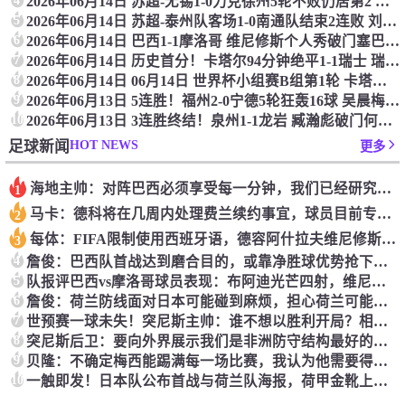
2026年06月14日 苏超-无锡1-0力克徐州5轮不败仍居第2 卢则灵制胜徐州近4轮仅1胜
5
2026年06月14日 苏超-泰州队客场1-0南通队结束2连败 刘俊伯助攻吴硕涛打进制胜球
6
2026年06月14日 巴西1-1摩洛哥 维尼修斯个人秀破门塞巴里建功迪亚斯手术刀助攻
7
2026年06月14日 历史首分！卡塔尔94分钟绝平1-1瑞士 瑞士全场屡失良机恩博洛点射
8
2026年06月14日 06月14日 世界杯小组赛B组第1轮 卡塔尔vs瑞士 进球视频
9
2026年06月13日 5连胜！福州2-0宁德5轮狂轰16球 吴晨梅开二度+造点宁德两连败
10
2026年06月13日 3连胜终结！泉州1-1龙岩 臧瀚彪破门何跃南扳平龙岩2轮不胜
HOT NEWS
足球新闻
更多
海地主帅：对阵巴西必须享受每一分钟，我们已经研究了对手
1
马卡：德科将在几周内处理费兰续约事宜，球员目前专注于世界杯
2
每体：FIFA限制使用西班牙语，德容阿什拉夫维尼修斯均受影响
3
4
詹俊：巴西队首战达到磨合目的，或靠净胜球优势抢下小组第一
5
队报评巴西vs摩洛哥球员表现：布阿迪光芒四射，维尼修斯独力挽尊
6
詹俊：荷兰防线面对日本可能碰到麻烦，担心荷兰可能被日本爆冷
7
世预赛一球未失！突尼斯主帅：谁不想以胜利开局？相信我们能出线
8
突尼斯后卫：要向外界展示我们是非洲防守结构最好的球队
9
贝隆：不确定梅西能踢满每一场比赛，我认为他需要得到帮助
10
一触即发！日本队公布首战与荷兰队海报，荷甲金靴上田绮世出镜