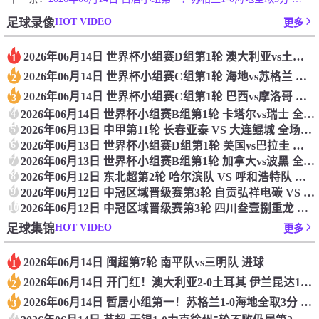
HOT VIDEO
足球录像
更多
2026年06月14日 世界杯小组赛D组第1轮 澳大利亚vs土耳其 全场录像
1
2026年06月14日 世界杯小组赛C组第1轮 海地vs苏格兰 全场录像
2
2026年06月14日 世界杯小组赛C组第1轮 巴西vs摩洛哥 全场录像
3
4
2026年06月14日 世界杯小组赛B组第1轮 卡塔尔vs瑞士 全场录像
5
2026年06月13日 中甲第11轮 长春亚泰 VS 大连鲲城 全场录像
6
2026年06月13日 世界杯小组赛D组第1轮 美国vs巴拉圭 全场录像
7
2026年06月13日 世界杯小组赛B组第1轮 加拿大vs波黑 全场录像
8
2026年06月12日 东北超第2轮 哈尔滨队 VS 呼和浩特队 全场录像
9
2026年06月12日 中冠区域晋级赛第3轮 自贡弘祥电碳 VS 云南爨合 全场录像
10
2026年06月12日 中冠区域晋级赛第3轮 四川叁壹捌重龙 VS 重庆瀚达 全场录像
HOT VIDEO
足球集锦
更多
2026年06月14日 闽超第7轮 南平队vs三明队 进球
1
2026年06月14日 开门红！澳大利亚2-0土耳其 伊兰昆达1V3个人秀 土耳其狂轰30脚
2
2026年06月14日 暂居小组第一！苏格兰1-0海地全取3分 麦金破门麦克托米奈中柱
3
4