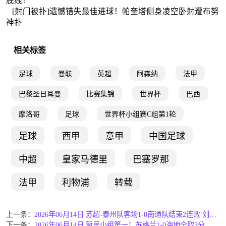
底线！
[射门被扑]遗憾错失最佳进球！帕奎塔侧身凌空卧射遭布努
神扑
相关标签
足球
曼联
英超
阿森纳
法甲
巴黎圣日耳曼
比赛集锦
世界杯
巴西
摩洛哥
足球
世界杯小组赛C组第1轮
足球
西甲
意甲
中国足球
中超
皇家马德里
巴塞罗那
法甲
利物浦
转载
上一条：
2026年06月14日 苏超-泰州队客场1-0南通队结束2连败 刘俊伯助攻吴硕涛打进制胜球
下一条：
2026年06月14日 暂居小组第一！苏格兰1-0海地全取3分 麦金破门麦克托米奈中柱