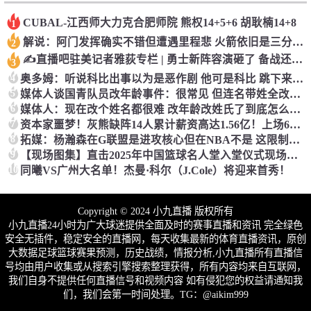
CUBAL-江西师大力克合肥师院 熊权14+5+6 胡耿楠14+8
1
解说：阿门发挥确实不错但遭遇里程悲 火箭依旧是三分难产
2
✍直播吧驻美记者雅荻专栏 | 勇士新阵容演砸了 备战还剩48分钟
3
4
奥多姆：听说科比出事以为是恶作剧 他可是科比 跳下来也稳稳着地
5
媒体人谈国青队员改年龄事件：很常见 但连名带姓全改还是第一次
6
媒体人：现在改个姓名都很难 改年龄改姓氏了到底怎么做到的？
7
资本家噩梦！灰熊缺阵14人累计薪资高达1.56亿！上场6人才拿82万
8
拓媒：杨瀚森在G联盟是进攻核心但在NBA不是 这限制了他的发挥
9
【现场图集】直击2025年中国篮球名人堂入堂仪式现场彩排
10
同曦VS广州大名单！杰曼·科尔（J.Cole）将迎来首秀！
Copyright © 2024 小九直播 版权所有
小九直播24小时为广大球迷提供全面及时的赛事直播和资讯 完全绿色
安全无插件，稳定安全的直播网，每天收集最新的体育直播资讯，原创
大数据足球篮球赛果预测，历史战绩，情报分析,小九直播所有直播信
号均由用户收集或从搜索引擎搜索整理获得，所有内容均来自互联网，
我们自身不提供任何直播信号和视频内容 如有侵犯您的权益请通知我
们，我们会第一时间处理。TG：@aikim999