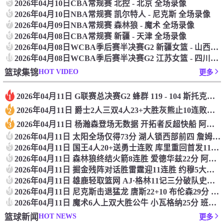
5
2026年04月10日CBA常规赛 北控 - 北京 全场录像
6
2026年04月10日NBA常规赛 凯尔特人 - 尼克斯 全场录像
7
2026年04月09日NBA常规赛 森林狼 - 魔术 全场录像
8
2026年04月08日CBA常规赛 新疆 - 天津 全场录像
9
2026年04月08日WCBA季后赛半决赛G2 新疆女篮 - 山西女篮 全场录像
10
2026年04月08日WCBA季后赛半决赛G2 江苏女篮 - 四川女篮 全场录像
HOT VIDEO
篮球集锦
更多
2026年04月11日 G联赛总决赛G2 蜂群 119 - 104 斯托克顿国王 集锦
1
2026年04月11日 爵士2人三双4人23+大胜灰熊止10连败！马沙克13+15+12+10失误
2
2026年04月11日 杨瀚森登场无数据 开拓者反超快船 阿夫迪亚35分 伦纳德24+8
3
4
2026年04月11日 太阳全场仅得73分 湖人锁西部前四 詹姆斯28+6+12 肯纳德19分
5
2026年04月11日 国王4人20+送勇士连败 库里重回首发11分 波杰姆生涯新高30分
6
2026年04月11日 森林狼终结火箭8连胜 爱德华兹22分 阿门41+9+7 杜兰特33+7+7
7
2026年04月11日 掘金残阵对话胜雷霆迎11连胜 约穆5大主力缺阵 雷霆10人休战
8
2026年04月11日 雄鹿轻取篮网 AJ·格林11记三分破队史纪录 科马克·瑞安28分
9
2026年04月11日 尼克斯击退猛龙 唐斯22+10 布伦森29分 英格拉姆16+6
10
2026年04月11日 魔术6人上双大胜公牛 小瓦格纳25分 班凯罗14+9+7 凯恩20+8
HOT NEWS
篮球新闻
更多