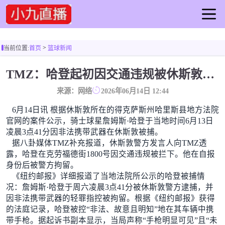
首页
>
当前位置:
首页
篮球新闻
足球直播
篮球直播
TMZ：哈登起初因交通违规被休斯敦警察拦下 在自报身份后被逮捕
足球录像
来源：网络
2026年06月14日 12:44
篮球录像
6月14日讯 根据休斯敦所在的得克萨斯州哈里斯县地方法院
足球集锦
官网的案件公示，骑士球星詹姆斯·哈登于当地时间6月13日
篮球集锦
凌晨3点41分因非法携带武器在休斯敦被捕。
足球新闻
据八卦媒体TMZ补充报道，休斯敦警方发言人向TMZ透
露，哈登在克劳福德街1800号因交通违规被拦下。他在自报
篮球新闻
身份后被警方拘留。
《纽约邮报》详细报道了当地法院所公示的哈登被捕情
况：詹姆斯·哈登于周六凌晨3点41分被休斯敦警方逮捕，并
因非法携带武器的轻罪指控被拘留。根据《纽约邮报》获得
的法庭记录，哈登被控“非法、故意且明知”地在其车辆中携
带手枪。据起诉书副本显示，当局声称“手枪明显可见”且“未