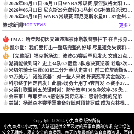
8
2026年06月11日 06月11日WNBA常规赛 康涅狄格太阳 102 - 106 多伦多节奏 集锦
9
2026年06月11日 尼克斯29分逆转3-1马刺 OG补篮绝杀砍33分 福克斯连续犯错
10
2026年06月10日 WNBA常规赛 菲尼克斯水星81 - 87金州女武神 全场集锦
HOT NEWS
篮球新闻
更多
TMZ：哈登起初因交通违规被休斯敦警察拦下 在自报身份后被逮捕
1
凯尔登：我们要打出一整场完整的好球 尽量避免失误和低迷表现
2
【完整版】福克斯场边：波波G3赛后罕见发火 文班21点后不看手机
3
4
湖骑能做到吗？史上34队0-2翻盘 5队总决赛逆袭 老詹3次率队逆转
5
米切尔骑士生涯803记三分升至队史第4！前三位詹姆斯&乐福&加兰！
6
53万美元！诺维茨基：对一些人来说 杯赛冠军奖金能改变人生
7
科尔终于固定首发！此前9场勇士用了9套首发 本赛季27场15次变阵
8
火箭打联盟前五关键时刻：防守效率136&净效率-36 失误多于助攻
9
会来事！蒂耶罗INS感谢东契奇送车：感谢你我的兄弟
10
美媒：杨瀚森本赛季需准备好随时顶替罗威 成为克林根的合格替补
Copyright © 2024 小九直播 版权所有
小九直播24小时为广大球迷提供全面及时的赛事直播和资讯 完全绿色
安全无插件，稳定安全的直播网，每天收集最新的体育直播资讯，原创