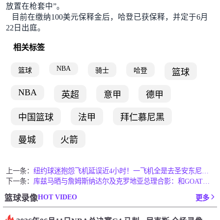
放置在枪套中”。
目前在缴纳100美元保释金后，哈登已获保释，并定于6月
22日出庭。
相关标签
NBA
篮球
骑士
哈登
篮球
NBA
英超
意甲
德甲
中国篮球
法甲
拜仁慕尼黑
曼城
火箭
上一条：
纽约球迷抱怨飞机延误近4小时！一飞机全是去圣安东尼奥看球的！
下一条：
库兹马晒与詹姆斯纳达尔及克罗地亚总理合影：和GOAT及总理们相处
HOT VIDEO
篮球录像
更多