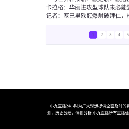
卡拉格：华丽进攻型球队未必能
记者：塞巴里欧冠爆射破拜仁，
1
2
3
4
5
小九直播24小时为广大球迷提供全面及时的
测，历史战绩，情报分析,小九直播所有直播